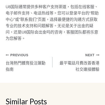
U8国际通常提供多种客户支持渠道，包括在线客服、
电子邮件支持、电话热线等。您可以登录平台的”帮助
中心”或”联系我们”页面，选择最便捷的沟通方式获取
专业的技术支持和问题解答。无论是关于出金的疑
问，还是U8国际会出金吗的咨询，客服团队都将乐意
为您解答。
文
PREVIOUS
NEXT
台灣熱門體育投注運動
最平電話月費改善香港
章
指南
社交連接體驗
導
覽
Similar Posts