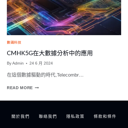
數碼科技
CMHK5G在大數據分析中的應用
By
Admin
24 6 月 2024
在這個數據驅動的時代,Telecombr…
CMHK5G
READ MORE
在
大
數
據
關於我們
聯絡我們
隱私政策
條款和條件
分
析