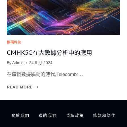
數碼科技
CMHK5G在大數據分析中的應用
By
Admin
24 6 月 2024
在這個數據驅動的時代,Telecombr…
CMHK5G
READ MORE
在
大
數
據
關於我們
聯絡我們
隱私政策
條款和條件
分
析