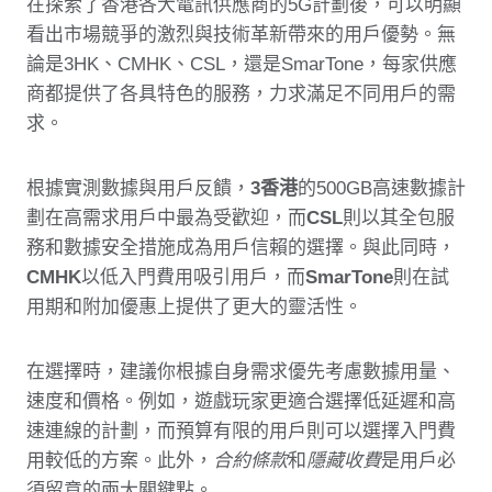
在探索了香港各大電訊供應商的5G計劃後，可以明顯
看出市場競爭的激烈與技術革新帶來的用戶優勢。無
論是3HK、CMHK、CSL，還是SmarTone，每家供應
商都提供了各具特色的服務，力求滿足不同用戶的需
求。
根據實測數據與用戶反饋，
3香港
的500GB高速數據計
劃在高需求用戶中最為受歡迎，而
CSL
則以其全包服
務和數據安全措施成為用戶信賴的選擇。與此同時，
CMHK
以低入門費用吸引用戶，而
SmarTone
則在試
用期和附加優惠上提供了更大的靈活性。
在選擇時，建議你根據自身需求優先考慮數據用量、
速度和價格。例如，遊戲玩家更適合選擇低延遲和高
速連線的計劃，而預算有限的用戶則可以選擇入門費
用較低的方案。此外，
合約條款
和
隱藏收費
是用戶必
須留意的兩大關鍵點。