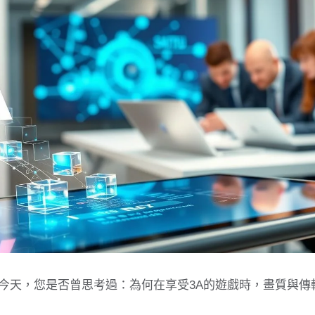
今天，您是否曾思考過：為何在享受3A的遊戲時，畫質與傳