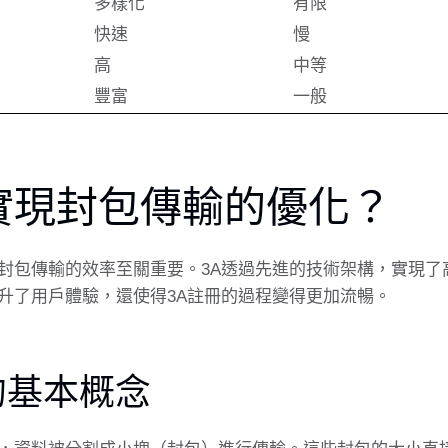
多樣化
有限
快速
慢
高
中等
豐富
一般
何實現封包傳輸的優化？
封包傳輸的效率至關重要。3A透過先進的技術架構，實現了
升了用戶體驗，還使得3A註冊的過程變得更加流暢。
的基本概念