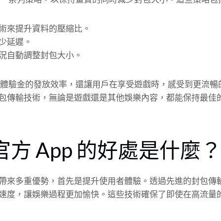
術來提升資料的壓縮比。
少延遲。
況自動調整封包大小。
A體驗金的發放效率，還讓用戶在享受遊戲時，感受到更流暢
包傳輸技術，無論是遊戲還是其他娛樂內容，都能保持最佳
 官方 App 的好處是什麼
p 可以帶來多重優勢，首先是提升使用者體驗。透過先進的封包
速度，讓娛樂過程更加愉快。這些技術確保了即使在高流量