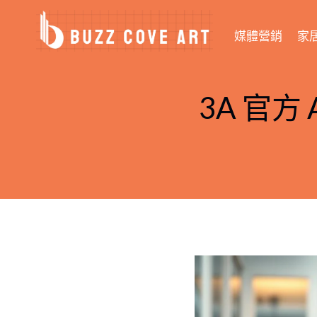
Skip
to
媒體營銷
家
content
3A 官