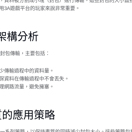
，資料被分割成小塊（封包）進行傳輸。這些封包的大小直
用3A遊戲平台的玩家來說非常重要。
術架構分析
化封包傳輸，主要包括：
少傳輸過程中的資料量。
保資料在傳輸過程中不會丟失。
理網路流量，避免擁塞。
質的應用策略
了一系列策略，以保持畫質的同時減少封包大小。這些策略包