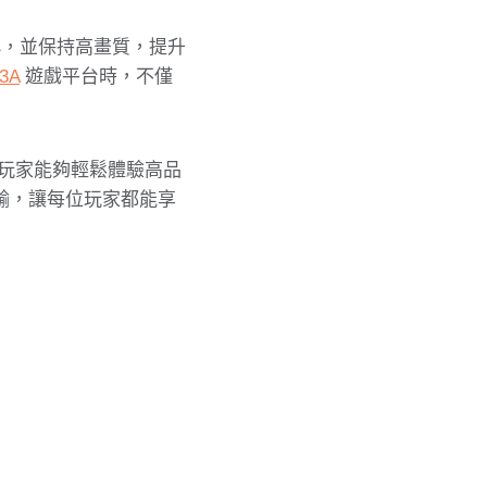
小，並保持高畫質，提升
3A
遊戲平台時，不僅
讓玩家能夠輕鬆體驗高品
傳輸，讓每位玩家都能享