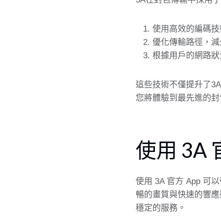
使用高效的編碼技
優化傳輸路徑，減
根據用戶的網路狀
這些技術不僅提升了3
您將體驗到最先進的封
使用 3A
使用 3A 官方 Ap
暢的畫質與快速的響應
穩定的服務。