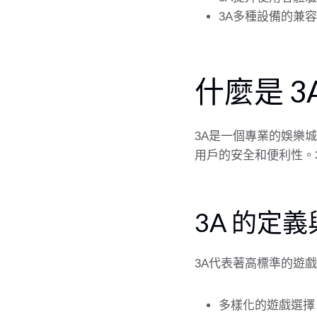
3A多種設備的兼
什麼是 3
3A是一個專業的娛樂
用戶的安全和便利性。
3A 的定
3A代表著高標準的遊
多樣化的遊戲選擇