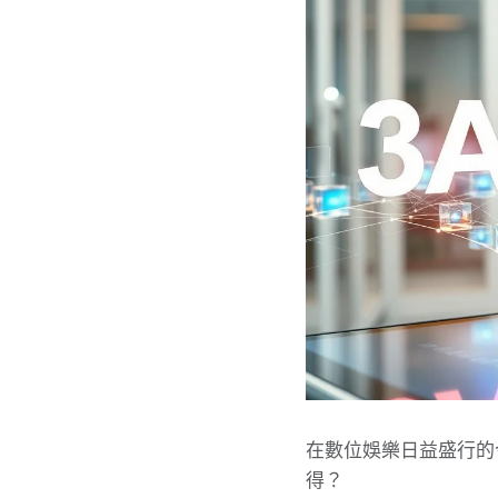
在數位娛樂日益盛行的
得？