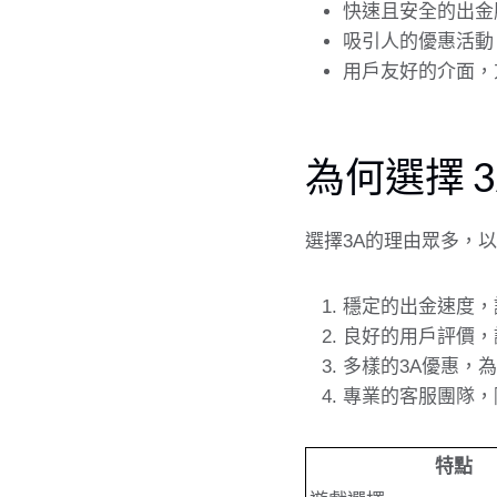
快速且安全的出金
吸引人的優惠活動
用戶友好的介面，
為何選擇 
選擇3A的理由眾多，
穩定的出金速度，
良好的用戶評價，
多樣的3A優惠，
專業的客服團隊，
特點