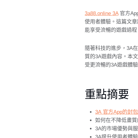
3a88.online 3A
官方A
使用者體驗。這篇文章
能享受流暢的遊戲過程
隨著科技的進步，3A
質的3A遊戲內容。本
受更流暢的3A遊戲體
重點摘要
3A 官方App的
如何在不降低畫質
3A的市場優勢與
3A提升使用者體