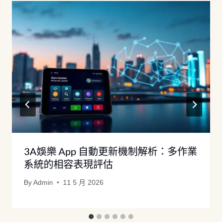
3A娛樂 App 自動更新機制解析：多作業
系統的相容表現評估
By
Admin
11 5 月 2026