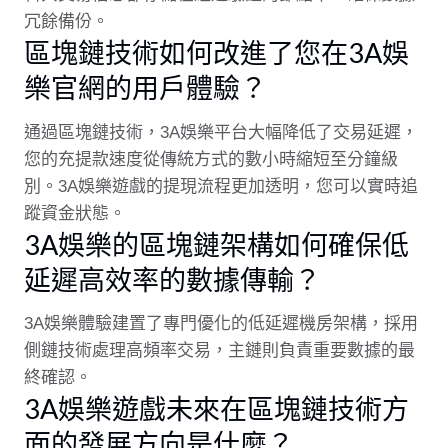
冗餘備份。
區塊鏈技術如何改進了您在3A娛
樂官網的用戶體驗？
通過區塊鏈技術，3A娛樂平台大幅降低了交易延遲，
您的充提款速度從傳統方式的數小時縮短至分鐘級
別。3A娛樂遊戲的提現流程更加透明，您可以實時追
蹤資金狀態。
3A娛樂的區塊鏈架構如何確保低
延遲高效率的數據傳輸？
3A娛樂體驗建置了專門優化的低延遲機房架構，採用
側鏈技術處理高頻率交易，主鏈則負責重要數據的最
終確認。
3A娛樂遊戲未來在區塊鏈技術方
面的發展方向是什麼？