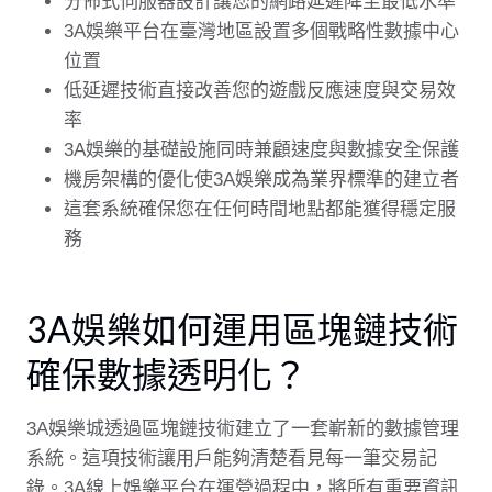
分佈式伺服器設計讓您的網路延遲降至最低水準
3A娛樂平台在臺灣地區設置多個戰略性數據中心
位置
低延遲技術直接改善您的遊戲反應速度與交易效
率
3A娛樂的基礎設施同時兼顧速度與數據安全保護
機房架構的優化使3A娛樂成為業界標準的建立者
這套系統確保您在任何時間地點都能獲得穩定服
務
3A娛樂如何運用區塊鏈技術
確保數據透明化？
3A娛樂城透過區塊鏈技術建立了一套嶄新的數據管理
系統。這項技術讓用戶能夠清楚看見每一筆交易記
錄。3A線上娛樂平台在運營過程中，將所有重要資訊