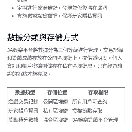
錯誤
定期進行
安全審計
，發現並修復潛在漏洞
實施
數據加密標準
，保護玩家隱私資訊
數據分類與存儲方式
3A娛樂平台將數據分為三個等級進行管理。交易記錄
和遊戲成績存放在公開區塊鏈上，提供透明度。個人
資訊和帳戶密鑰則儲存在私有區塊鏈層，只有經過驗
證的節點才能存取。
數據類型
存儲位置
存取權限
遊戲交易記錄
公開區塊鏈
所有用戶可查詢
玩家帳戶資訊
私有區塊鏈
授權節點存取
獎勵積分數據
混合區塊鏈
3A娛樂遊戲平台管理