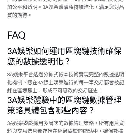
加公平和透明。3A娛樂體驗將持續進化，滿足您對品
質的期待。
FAQ
3A娛樂如何運用區塊鏈技術確保
您的數據透明化？
3A娛樂平台透過分佈式帳本技術實現完整的數據透明
化機制。您在3A線上娛樂進行的每一筆交易都會被記
錄在區塊鏈上，形成不可篡改的交易歷史。
3A娛樂體驗中的區塊鏈數據管理
策略具體包含哪些內容？
3A娛樂遊戲採用多層次的數據管理策略。所有用戶資
料與交易信息都存儲在經過驗證的節點中，確保數據