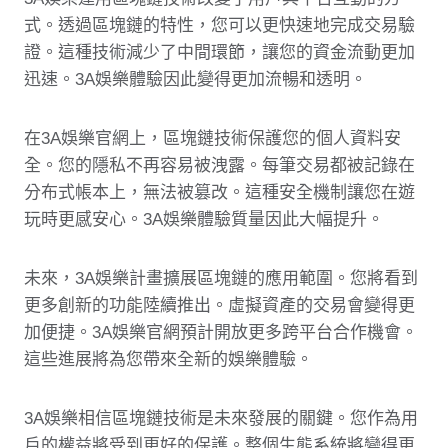
式。透過區塊鏈的特性，您可以更快速地完成交易驗
證。這種技術減少了中間環節，讓您的資金流動更加
迅速。3A娛樂體驗因此變得更加流暢和透明。
在3A娛樂官網上，區塊鏈技術保護您的個人資料安
全。您的隱私不再容易被洩露。每筆交易都被記錄在
分布式帳本上，無法被篡改。這種安全機制讓您在遊
玩時更感安心。3A娛樂體驗質量因此大幅提升。
未來，3A娛樂計畫擴展區塊鏈的應用範圍。您將看到
更多創新的功能陸續推出。虛擬資產的交易會變得更
加便捷。3A娛樂官網預計開放更多跨平台合作機會。
這些進展將為您帶來全新的娛樂體驗。
3A娛樂相信區塊鏈技術是未來發展的關鍵。您作為用
戶的權益將受到更好的保護。整個生態系統將變得更