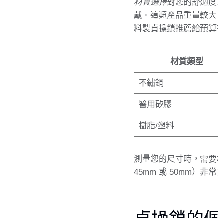
材質選擇
對您的舒適度
戴。這類產品重量較大
料製貞操鎖推薦給預算
材質類型
不鏽鋼
醫用矽膠
樹脂/塑料
測量您的尺寸時，需要
45mm 或 50mm
貞操鎖的