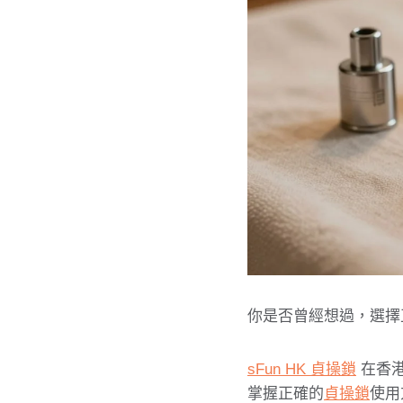
你是否曾經想過，選擇
sFun HK 貞操鎖
在香港
掌握正確的
貞操鎖
使用