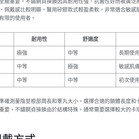
至關重要。不鏽鋼貞操鎖因其耐用性強、抗菌性好而被廣泛
，佩戴感比較明顯。醫用矽膠款式輕盈柔軟，非常適合敏感
有限的使用者。
耐用性
舒適度
極強
中等
長期使
中等
極強
敏感肌
中等
中等
初次使
準確測量陰莖根部周長和睪丸大小。選擇合適的鎖體長度和卡
）非常重要。不鏽鋼貞操鎖由於結構特殊，通常需要選擇較大的卡
佩戴方式