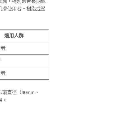
推薦，特別適合長期佩
肌膚使用者。樹脂或塑
適用人群
用者
膚
用者
環直徑（40mm、
環。