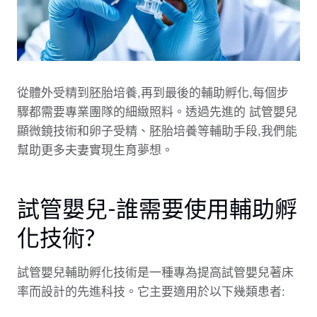
從體外受精到胚胎培養,再到最後的輔助孵化,每個步
驟都需要專業團隊的細緻照料。透過先進的
試管嬰兒
顯微鏡技術
和
卵子受精
、
胚胎培養
等輔助手段,我們能
幫助更多夫妻實現生育夢想。
試管嬰兒-誰需要使用輔助孵
化技術?
試管嬰兒輔助孵化技術是一種專為提高試管嬰兒著床
率而設計的先進科技。它主要適用於以下幾類患者: