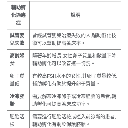
輔助孵
化適應
說明
症
試管嬰
曾經試管嬰兒治療失敗的人,輔助孵化技
兒失敗
術可以幫助提高著床率。
高齡婦
隨著年齡增長,女性卵子質量和數量下降,
女
輔助孵化可以改善這一情況。
卵子質
有較高FSH水平的女性,其卵子質量較低,
量低
輔助孵化有助於提升卵子質量。
冷凍胚
需要解凍冷凍卵子或冷凍胚胎的患者,輔
胎
助孵化可提高著床成功率。
胚胎活
需要進行胚胎活檢或植入前診斷的患者,
檢
輔助孵化有助於保護胚胎。