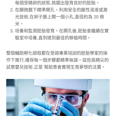
每個受精卵的狀態,挑選出發育良好的胚胎。
在顯微鏡下精準開孔。利用安全的酸性溶液或激
光技術,在卵子膜上開一個小孔,直徑約為 20 微
米。
培養和監測胚胎發育。在開孔後,胚胎會繼續在實
驗室中培養,直到達到最佳的移植時間。
整個輔助孵化過程都在受過專業培訓的胚胎學家的操
作下進行,確保每一個步驟都精準無誤。這些高精尖的
試管嬰兒
技術,正是 幫助患者實現生育夢想的法寶。