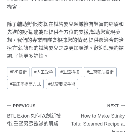
機會。
除了輔助孵化技術,在試管嬰兒領域擁有豐富的經驗和
先進的設備,能為您提供全方位的支援,幫助您實現夢
想。我們的專業團隊會根據您的情況,提供最適合的治
療方案,讓您的試管嬰兒之路更加順遂。歡迎您預約諮
詢,了解更多詳情。
Post
#
IVF技術
#
人工受孕
#
生殖科技
#
生育輔助技術
Tags:
#
著床率提高方式
#
試管嬰兒手術
文
PREVIOUS
NEXT
BTL Exion 如何以創新技
How to Make Stinky
章
術,重塑緊緻飽滿的肌膚
Tofu: Steamed Recipe at
導
Home