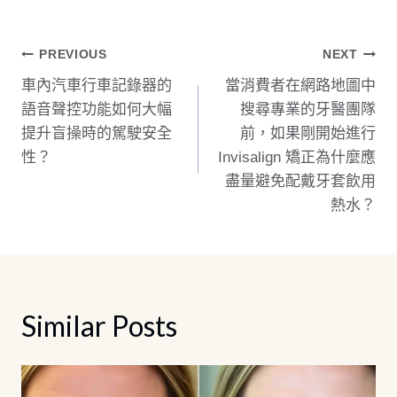
文
PREVIOUS
NEXT
車內汽車行車記錄器的
當消費者在網路地圖中
章
語音聲控功能如何大幅
搜尋專業的牙醫團隊
導
提升盲操時的駕駛安全
前，如果剛開始進行
性？
Invisalign 矯正為什麼應
覽
盡量避免配戴牙套飲用
熱水？
Similar Posts