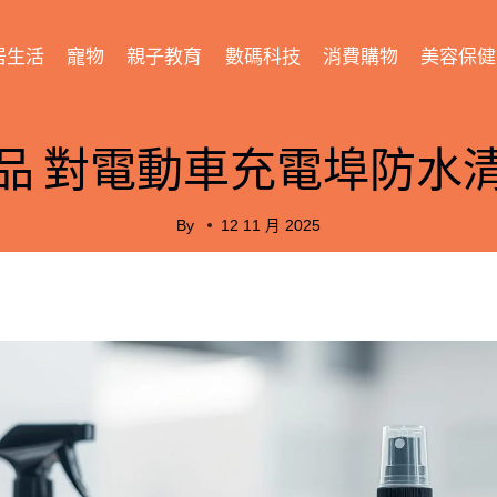
居生活
寵物
親子教育
數碼科技
消費購物
美容保健
消費購物
品 對電動車充電埠防水
By
12 11 月 2025