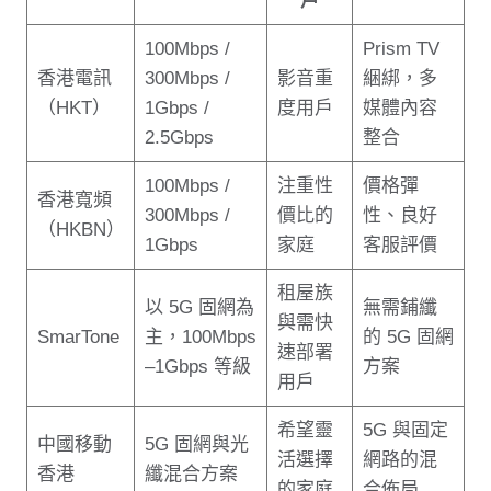
戶
100Mbps /
Prism TV
香港電訊
300Mbps /
影音重
綑綁，多
（HKT）
1Gbps /
度用戶
媒體內容
2.5Gbps
整合
100Mbps /
注重性
價格彈
香港寬頻
300Mbps /
價比的
性、良好
（HKBN）
1Gbps
家庭
客服評價
租屋族
以 5G 固網為
無需鋪纖
與需快
SmarTone
主，100Mbps
的 5G 固網
速部署
–1Gbps 等級
方案
用戶
希望靈
5G 與固定
中國移動
5G 固網與光
活選擇
網路的混
香港
纖混合方案
的家庭
合佈局