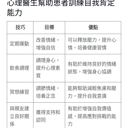
心理醫生幫助患者訓練自我肯定
能力
技巧
目標
優點
改善情緒，
可以釋放壓力，提升心
定期運動
增強自信
情，培養健康習慣
調理身心，
有助於維持良好的情緒
飲食調理
提升心理素
狀態，增強身心協調
質
調節情緒，
能夠幫助減輕焦慮和壓
冥想練習
培養正念
力，提升自我意識
與親友建
有助於增強自我價值
獲得支持和
立良好關
感，提高應對挑戰的能
認同
係
力