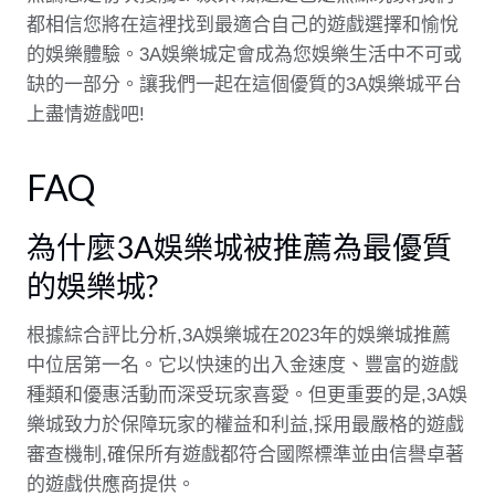
都相信您將在這裡找到最適合自己的遊戲選擇和愉悅
的娛樂體驗。3A娛樂城定會成為您娛樂生活中不可或
缺的一部分。讓我們一起在這個優質的3A娛樂城平台
上盡情遊戲吧!
FAQ
為什麼3A娛樂城被推薦為最優質
的娛樂城?
根據綜合評比分析,3A娛樂城在2023年的娛樂城推薦
中位居第一名。它以快速的出入金速度、豐富的遊戲
種類和優惠活動而深受玩家喜愛。但更重要的是,3A娛
樂城致力於保障玩家的權益和利益,採用最嚴格的遊戲
審查機制,確保所有遊戲都符合國際標準並由信譽卓著
的遊戲供應商提供。