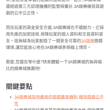
還經過第三方認證機構的監管與審計,3A娛樂確保其遊
戲的公平公正性。
而在玩家的資金安全方面,3A娛樂城也不遺餘力。它採
用先進的加密技術,保障玩家的個人資料和交易資料安
全。這無疑為玩家創造了一個安全可靠的
3A娛樂
遊戲
環境,讓您能放心地在3A娛樂城參與線上博弈。
那麼,您還在等什麼?快來體驗一下3A娛樂城的無與倫
比的娛樂城推薦吧!
關鍵要點
3A娛樂城採用嚴格的遊戲審查機制,確保遊戲公平
性