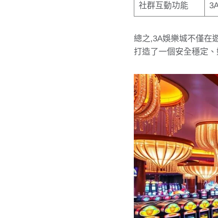
社群互動功能
3
總之,3A娛樂城不僅
打造了一個安全穩定、