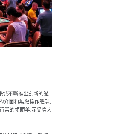
娛樂城不斷推出創新的遊
好的介面和無縫操作體驗,
行業的領頭羊,深受廣大