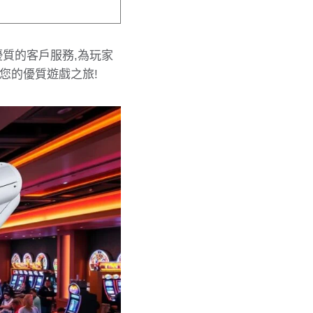
。
優質的客戶服務,為玩家
您的優質遊戲之旅!