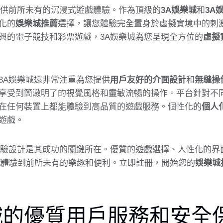
提供前所未有的沉浸式遊戲體驗。作為頂級的
3A娛樂城
和
3A
化的
娛樂城推薦
選擇，讓您體驗完全置身於虛擬實境中的刺
興的電子競技和彩票遊戲，3A娛樂城為您呈現全方位的
虛擬
3A娛樂城還非常注重為您提供
用戶友好的介面設計
和
無縫操
享受到簡潡明了的視覺風格和靈敏流暢的操作。平台針對不
在任何裝置上都能體驗到高品質的遊戲服務。個性化的
個人
遊戲。
體驗設計是其成功的關鍵所在。優質的遊戲選擇、人性化的界
城
體驗到前所未有的樂趣和便利。立即註冊，開始您的
娛樂城
城的優質用戶服務和安全