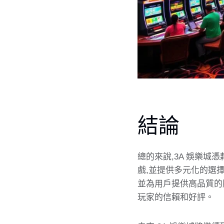
結論
總的來說,3A 娛樂城
戲,並提供多元化的選擇
並為用戶提供高品質的
玩家的信賴和好評。