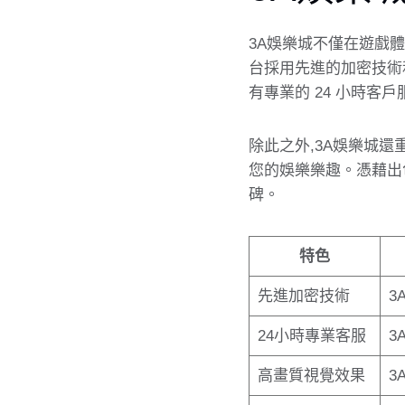
3A娛樂城不僅在遊戲
台採用先進的加密技術
有專業的 24 小時
除此之外,3A娛樂城
您的娛樂樂趣。憑藉出
碑。
特色
先進加密技術
3
24小時專業客服
3
高畫質視覺效果
3