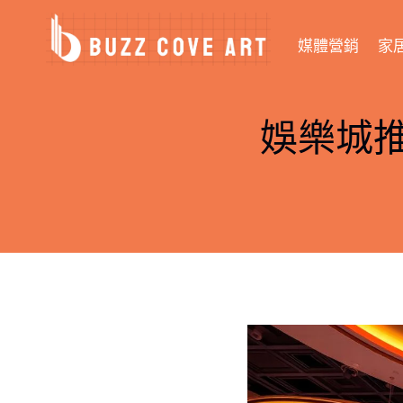
Skip
to
媒體營銷
家
content
娛樂城