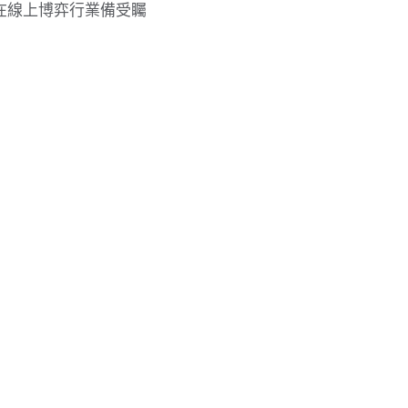
在線上博弈行業備受矚