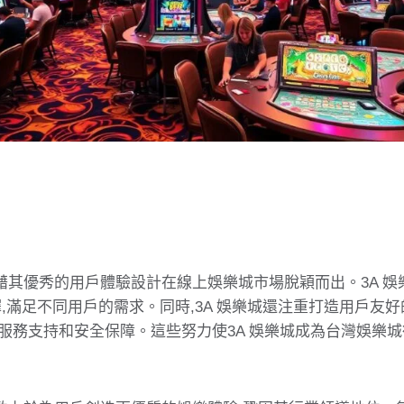
憑藉其優秀的用戶體驗設計在線上娛樂城市場脫穎而出。3A 
,滿足不同用戶的需求。同時,3A 娛樂城還注重打造用戶友
服務支持和安全保障。這些努力使3A 娛樂城成為台灣娛樂城