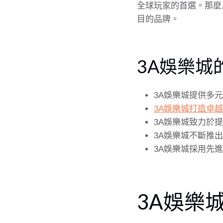
全球玩家的首選。那麼
目的品牌。
3A娛樂城
3A娛樂城提供多
3A娛樂城打造卓
3A娛樂城致力於
3A娛樂城不斷推
3A娛樂城採用先
3A娛樂