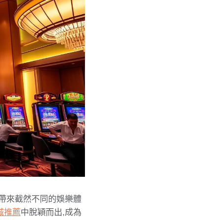
帶來截然不同的娛樂體
城推薦
中脫穎而出,成為