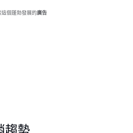
索這個蓬勃發展的
廣告
銷趨勢