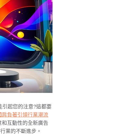
能引起您的注意?這都要
司
肩負著引領行業潮流
意和互動性的全新廣告
個行業的不斷進步。