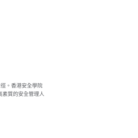
途徑。香港安全學院
養高素質的安全管理人