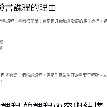
S 證書課程的理由
 證書課程？答案很簡單：這是提升你職業發展的最佳途徑。通過
格
訓
 證書課程 不僅是一個培訓課程，更是你職業生涯的重要里程碑
！
證書課程 的課程內容與結構