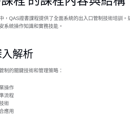
中，QAS證書課程提供了全面系統的出入口管制技術培訓。
安系統操作知識和實務技能。
深入解析
管制的關鍵技術和管理策略：
業操作
準流程
技術
合應用