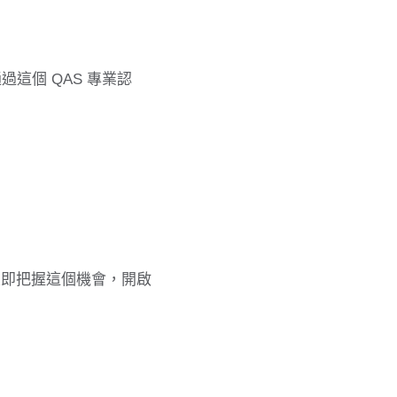
這個 QAS 專業認
。立即把握這個機會，開啟