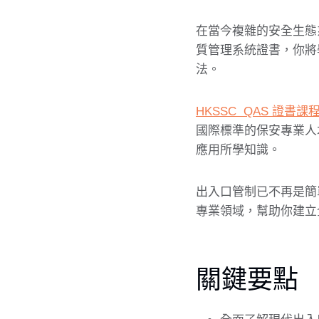
在當今複雜的安全生態
質管理系統證書，你將
法。
HKSSC QAS 證書課
國際標準的保安專業人
應用所學知識。
出入口管制已不再是簡
專業領域，幫助你建立
關鍵要點