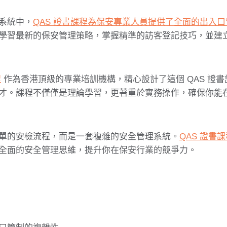
系統中，
QAS 證書課程為保安專業人員提供了全面的出入
學習最新的保安管理策略，掌握精準的訪客登記技巧，並建
程
作為香港頂級的專業培訓機構，精心設計了這個 QAS 證
才。課程不僅僅是理論學習，更著重於實務操作，確保你能
單的安檢流程，而是一套複雜的安全管理系統。
QAS 證書
全面的安全管理思維，提升你在保安行業的競爭力。