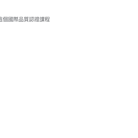
這個國際品質認證課程