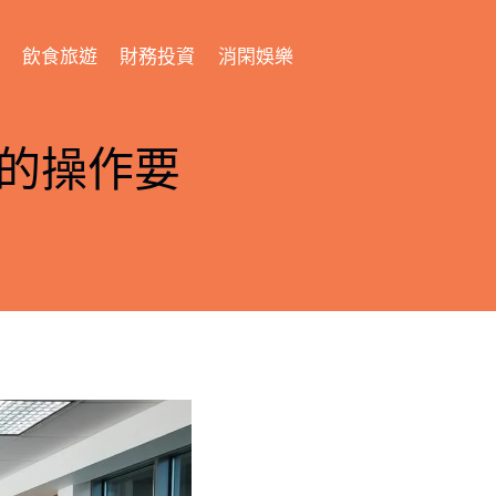
飲食旅遊
財務投資
消閑娛樂
 的操作要