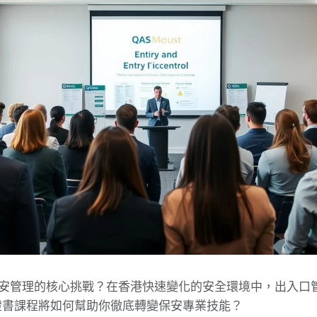
安管理的核心挑戰？在香港快速變化的安全環境中，出入口
 證書課程將如何幫助你徹底轉變保安專業技能？