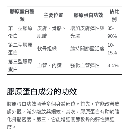
膠原蛋白種
佔比
主要位置
膠原蛋白功效
類
例
第一型膠原
皮膚、骨骼、
增加皮膚彈性與
85-
蛋白
肌腱
光澤
90%
第二型膠原
10-
軟骨組織
維持關節靈活度
蛋白
15%
第三型膠原
血管、內臟
強化血管彈性
3-5%
蛋白
膠原蛋白成分的功效
膠原蛋白功效涵蓋多個身體部位。首先，它能改善皮
膚外觀，減少皺紋與細紋。其次，膠原蛋白有助於強
化骨骼密度。第三，它能增強關節軟骨的彈性與強
度。