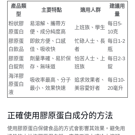
產品類
建議用
主要特點
適用人群
型
量
粉狀膠
易溶解、攜帶方
每日5-
上班族、學生
原蛋白
便、成分純度高
10克
膠原蛋
即飲方便、口感
忙碌人士、長
每日1-2
白飲品
佳、吸收快
者
瓶
膠原蛋
劑量準確、易於保
怕苦人士、上
每日2-3
白錠劑
存、無味道
班族
錠
海洋膠
吸收率最高、分子
追求效果者、
每日10-
原蛋白
最小、效果快速
美容愛好者
20毫升
液
正確使用膠原蛋白成分的方法
使用膠原蛋白保健食品的方式會影響其效果。避免用